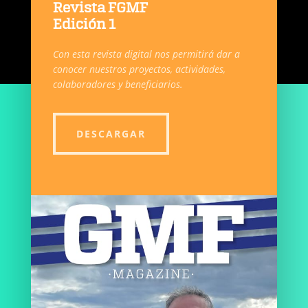
Revista FGMF
Edición 1
Con esta revista digital nos permitirá dar a
conocer nuestros proyectos, actividades,
colaboradores y beneficiarios.
DESCARGAR