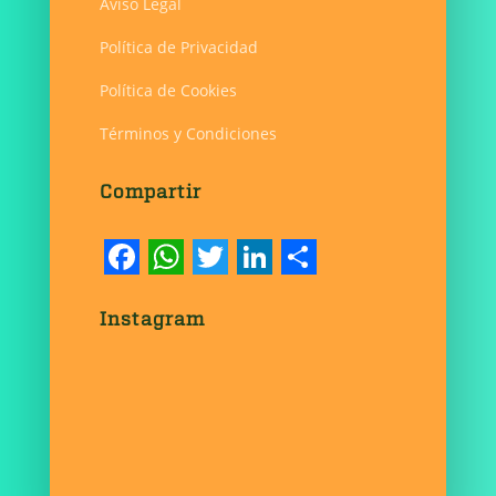
Aviso Legal
Política de Privacidad
Política de Cookies
Términos y Condiciones
Compartir
F
W
T
L
S
a
h
w
i
h
Instagram
c
a
i
n
a
e
t
t
k
r
b
s
t
e
e
o
A
e
d